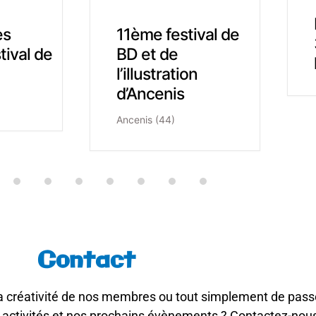
Bulles en Loire –
tival de
36ème festival de
la BD
on
Contact
r la créativité de nos membres ou tout simplement de pa
 activités et nos prochains évènements ? Contactez-nous