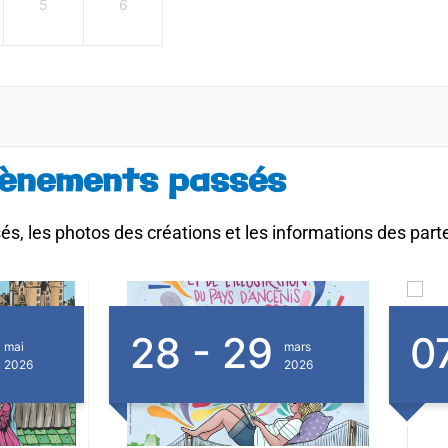
5
6
ènements passés
s, les photos des créations et les informations des part
9
07 - 08
0
mars
février
2026
2026