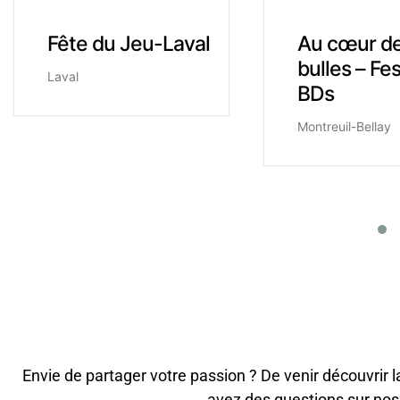
Au cœur des
11ème fes
bulles – Festival de
BD et de
BDs
l’illustrati
d’Ancenis
Montreuil-Bellay
Ancenis (44)
Envie de partager votre passion ? De venir découvri
avez des questions sur nos