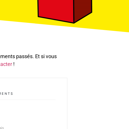
ements passés. Et si vous
acter
!
MENTS
ais