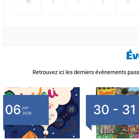
31
1
2
3
4
Év
Retrouvez ici les derniers évènements passé
30 - 31
28 - 2
mai
2026