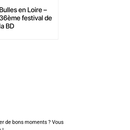
Fabrique ta Brique
Fabrique ta Bri
– 3ème édition
– 3ème édition
Salle Multisport - Route du
Salle Multisport - Route
Bourgneuf-la-Forêt
Bourgneuf-la-Forêt
La Baconnière (53)
La Baconnière (53)
sser de bons moments ? Vous
 !