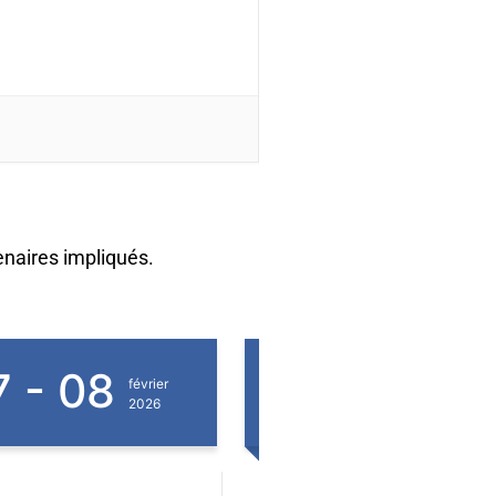
enaires impliqués.
1
31
février
janvier
2026
2026