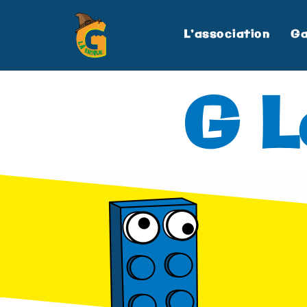
L’association
Ga
G L